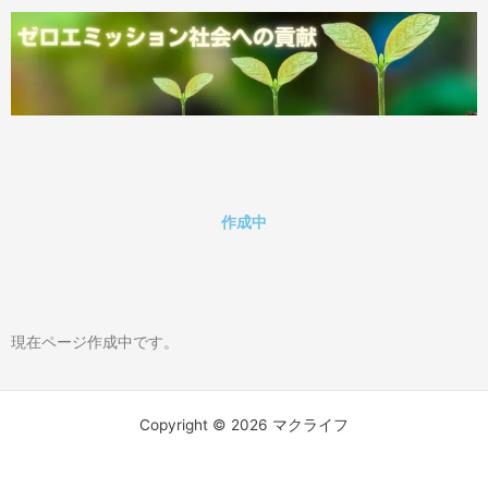
内
容
を
ス
キ
ッ
プ
作成中
現在ページ作成中です。
Copyright © 2026 マクライフ